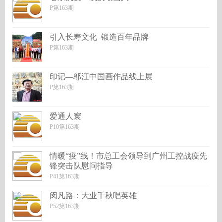
P第163期
引入长寿文化 锻造百年品牌
P第163期
印记—邬江中国画作品线上展
P第163期
爱通人寰
P10第163期
情暖“疫”线！市总工会领导到广州工控战疫先
锋突击队慰问指导
P41第163期
闵凡路：大业千秋唱英雄
P52第163期