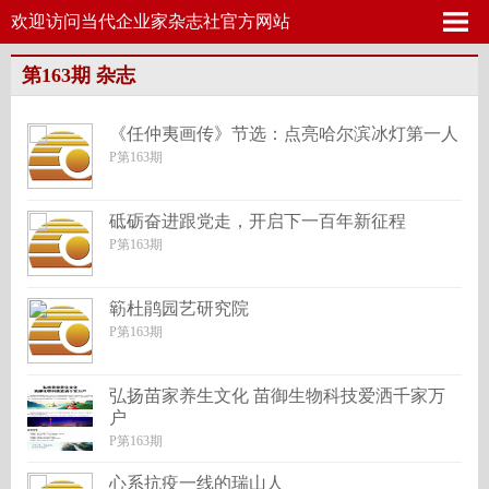
欢迎访问当代企业家杂志社官方网站
第163期 杂志
《任仲夷画传》节选：点亮哈尔滨冰灯第一人
P第163期
砥砺奋进跟党走，开启下一百年新征程
P第163期
簕杜鹃园艺研究院
P第163期
弘扬苗家养生文化 苗御生物科技爱洒千家万
户
P第163期
心系抗疫一线的瑞山人