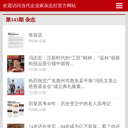
欢迎访问当代企业家杂志社官方网站
第143期 杂志
卷首语
P01第143期
冯志宏：注新时代的“工匠”精神， “蓝科”创新
科技品质引领中国智...
P10第143期
热烈祝贺广东惠州市惠东县平海“冯氏文英公
慈善基金会”成立典礼隆重...
P22第143期
回复高考40年：历史变迁中的名人高考记
P28第143期
74岁还在坐牢，84岁成为亿万富翁，看了你还