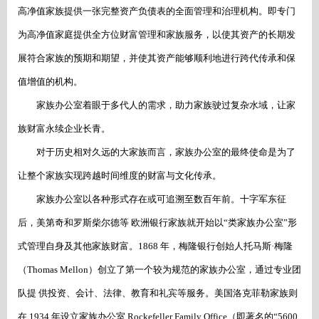
高净值家族提供一张完整资产负债表的全面管理和治理机构。即专门
为高净值家庭提供全方位财富管理和家族服务，以使其资产的长期发
展符合家族的预期和期望，并使其资产能够顺利地进行跨代传承和保
值增值的机构。
家族办公室着眼于多代人的需求，助力家族驶过复杂水域，让家
族财富永续企业长青。
对于历史相对久远的大家族而言，家族办公室的最终使命是为了
让整个家族实现跨越时间维度的财富与文化传承。
家族办公室以各种形式存在或可追溯至数百年前。十字军东征
后，美第奇和罗斯柴尔德等
欧洲银行家族就开始以
“类家族办公室”形
式管理自身及其他家族财富。1868 年，梅隆银行创始人托马斯·梅隆
（Thomas Mellon）创立了第一个较为规范的家族办公室，通过专业团
队提 供投资、会计、法律、教育和礼宾等服务。美国洛克菲勒家族则
在 1934 年设立家族办公室 Rockefeller Family Office（即著名的“5600