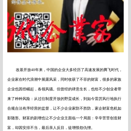
改基开放
40年来，中国的企业大多经历了高速发展的腾飞时代，
企业家在时代浪潮中展露风采，同时收获了不菲的财富，很多的家族
企业也因些崛起，各领风骚。但曾经的肆意生长，也给不少创业者带
来了种种风险：从过往制度开放的野蛮成长，到如今雷厉风行地执行
合规合法有序经营的监督，让不少企业家防不胜防，家企财富危机如
影随形。财富的剧增也让不少企业主面临一个局面：辛辛苦苦创造财
富，却因安排不当，最后亲人反目，徒增恨怨仇憎。