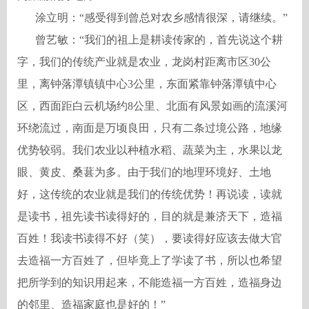
涂立明：
“感受得到曾总对农乡感情很深，请继续。”
曾艺敏：
“我们的祖上是耕读传家的，首先说这个耕
字，我们的传统产业就是农业，龙岗村距离市区30公
里，离钟落潭镇镇中心3公里，东面紧靠钟落潭镇中心
区，西面距白云机场约8公里、北面有风景如画的流溪河
环绕流过，南面是万顷良田，只有二条过境公路，地缘
优势较弱。我们农业以种植水稻、蔬菜为主，水果以龙
眼、黄皮、桑葚为多。由于我们的地理环境好、土地
好，这传统的农业就是我们的传统优势！再说读，读就
是读书，祖先读书读得好的，目的就是兼济天下，造福
百姓！我读书读得不好（笑），要读得好应该去做大官
去造福一方百姓了，但毕竟上了学读了书，所以也希望
把所学到的知识用起来，不能造福一方百姓，造福身边
的邻里、造福家庭也是好的！”