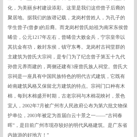
化，为美丽乡村建设添彩。这里是我们这些曾子后裔的
聚居地。据我们的族谱记载，龙岗村曾姓人，为孔子的
学生曾子(曾参)的后裔。而龙岗村曾氏始祖为南宋东侯曾
晞尝，公元1217年左右，曾晞尝大败金兵，宁宗皇帝以
其抗金有功，敕封东侯，镇守东粤。龙岗村古祠堂群的
主建筑为曾氏大宗祠，是专门为了纪念曾子第五十九代
孙曾元养而建的，两侧还建有3座曾氏族人祠堂。曾氏大
宗祠是一座具有中国民族特色的明代古式建筑，它既有
岭南建筑风格又保留北方建筑的特点。宗祠门口种有木
棉，每到木棉盛开时期，古老宗祠与木棉花映衬，景色
宜人，2002年7月被广州市人民政府公布为第六批文物保
护单位，2003年被定为首届白云十景之一——“古祠春
晖”，是目前广州市现存较好的明代风格建筑。是广东省
内旅游的好地方！”