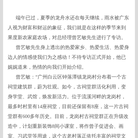
端午已过，夏季的龙舟水还在每天继续，雨水被广东
人视为财富和财运的象征，我们就是在这样的季节来到
果度新农家庭农场，对总经理曾艺敏先生进行了专访。
曾艺敏先生身上透出的热爱家乡、热爱生活、热爱身
边人的情感使我们为之感动！不待专访正式开始，他已
娓娓道来，热情的向我们开始介绍。
曾艺敏：
“广州白云区钟落潭镇龙岗村分布着一个古
祠堂建筑群，蔚为壮观。如今，古祠堂群活化利用，变
身学堂、武馆，焕发新活力。位于流溪河畔的龙岗村，
最多时村里有14座祠堂，目前还保留有8座，这一片古祠
堂群有600多年历史。目前，龙岗村古祠堂群正在升级改
造中，计划重新装饰8间小课室，将作曾子促进会、画
室、习武堂等用途，这个古老村落正依托丰富的祠堂文