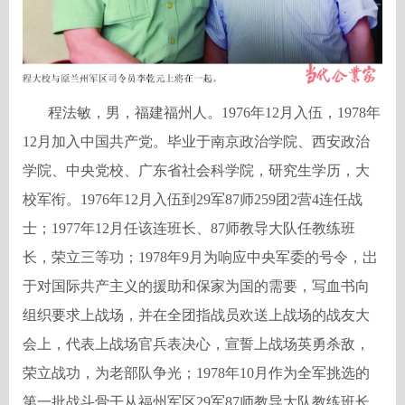
程法敏，男，福建福州人。1976年12月入伍，1978年
12月加入中国共产党。毕业于南京政治学院、西安政治
学院、中央党校、广东省社会科学院，研究生学历，大
校军衔。1976年12月入伍到29军87师259团2营4连任战
士；1977年12月任该连班长、87师教导大队任教练班
长，荣立三等功；1978年9月为响应中央军委的号令，岀
于对国际共产主义的援助和保家为国的需要，写血书向
组织要求上战场，并在全团指战员欢送上战场的战友大
会上，代表上战场官兵表决心，宣誓上战场英勇杀敌，
荣立战功，为老部队争光；1978年10月作为全军挑选的
第一批战斗骨干从福州军区29军87师教导大队教练班长