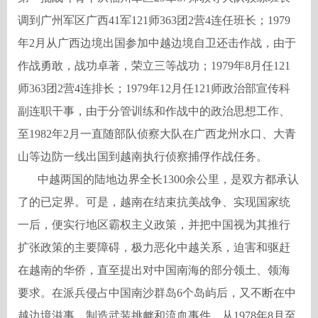
调到广州军区广西41军121师363团2营4连任班长；1979
年2月从广西边境出国参加中越边境自卫还击作战，由于
作战勇敢，战功卓著，荣立三等战功；1979年8月任121
师363团2营4连排长；1979年12月任121师政治部宣传科
副连职干事，由于分管训练和作战中的政治思想工作、
至1982年2月一直随部队侦察大队在广西龙州水口、大青
山等边防一线出国到越南执行侦察捕俘作战任务。
中越两国的陆地边界全长1300余公里，是双方都承认
了的已定界。可是，越南在结束抗美战争、实现国家统
一后，便实行地区霸权主义政策，并把中国视为其推行
扩张政策的主要障碍，极力恶化中越关系，迫害和驱赶
在越南的华侨，直至提出对中国南海的部分领土、领海
要求。在派兵侵占中国南沙群岛6个岛屿后，又不断在中
越边境滋事，制造武装挑衅和流血事件，从1978年8月至