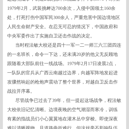
1979年2月，武装挑衅达700余次，入侵中国领土160余
处，打死打伤中国军民300余人，严重危害中国边境地区
人民生命财产安全。在忍无可忍的情况下，中国政府和
中央军委作出了实施自卫还击作战的决定。
当时程法敏大校还是四十一军一二一师三六三团四连
的一名班长，命令一下达，还未满20岁的他义无反顾地
跟随着大部队前往一线战场。1979年2月17日凌晨2点，
一队队的官兵从广西云南越过边界，向越军阵地发起进
攻骤然响起的枪炮声震动了整个世界，对越自卫反击作
战拉开序幕。
尽管战争已过去了39年，但一提起这场战争，程法敏
大校依旧记忆清晰。边境夜晚的空气潮湿而寒冷，训练
有素的指战员们小心翼翼地在灌木丛中穿梭。即使深夜
难以清晰视物，且道路曲折难行，但这丝毫不影响队伍