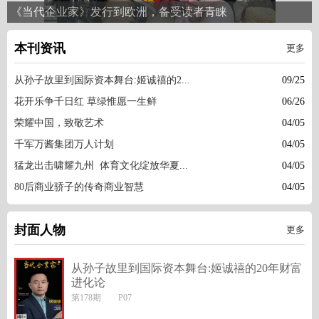
欧洲，备受读者青睐
周玉书中将亲临我社指导工
本刊资讯
更多
09/25
从孙子故里到国际资本舞台:姬诚禧的2...
06/26
花开乐争千日红 草绿惟愿一生鲜
04/05
荣耀中国，致敬艺术
04/05
千军万酱集团万人计划
04/05
猛龙出击啸耀九州 体育文化绽放华夏...
04/05
80后商业骄子的传奇商业智慧
封面人物
更多
从孙子故里到国际资本舞台:姬诚禧的20年财富
进化论
第178期 P07