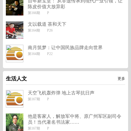
百年新宝堂： 从非遗传承到现代产业引领，让
陈皮价值大放异彩
第166期 P
文以载道 茶和天下
第164期 P26
南月筑梦：让中国民族品牌走向世界
第164期 P22
生活人文
更多
天空飞机轰炸弹 地上古琴抗日声
第167期 P
他是客家人，解放军中将、原广州军区副司令
员！当代著名书法家……
第167期 P