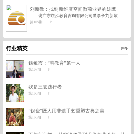
刘新敬：找到新维度空间做商业界的雄鹰
——访广东敬泓教育咨询有限公司董事长刘新敬
第165期 P
行业精英
更多
钱敏霞：“萌教育”第一人
第167期 P
我是三农践行者
第166期 P
“锔瓷”匠人用非遗手艺重塑古典之美
第166期 P